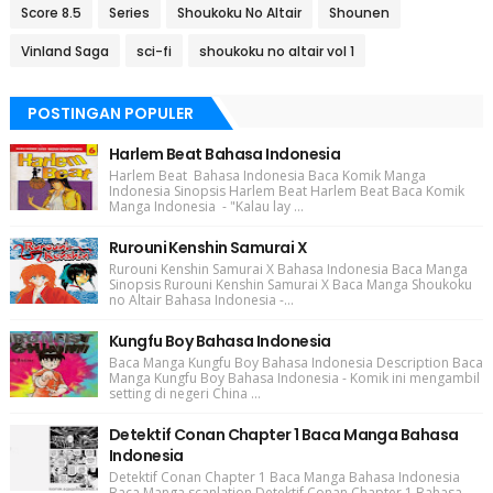
Score 8.5
Series
Shoukoku No Altair
Shounen
Vinland Saga
sci-fi
shoukoku no altair vol 1
POSTINGAN POPULER
Harlem Beat Bahasa Indonesia
Harlem Beat Bahasa Indonesia Baca Komik Manga
Indonesia Sinopsis Harlem Beat Harlem Beat Baca Komik
Manga Indonesia - "Kalau lay ...
Rurouni Kenshin Samurai X
Rurouni Kenshin Samurai X Bahasa Indonesia Baca Manga
Sinopsis Rurouni Kenshin Samurai X Baca Manga Shoukoku
no Altair Bahasa Indonesia -...
Kungfu Boy Bahasa Indonesia
Baca Manga Kungfu Boy Bahasa Indonesia Description Baca
Manga Kungfu Boy Bahasa Indonesia - Komik ini mengambil
setting di negeri China ...
Detektif Conan Chapter 1 Baca Manga Bahasa
Indonesia
Detektif Conan Chapter 1 Baca Manga Bahasa Indonesia
Baca Manga scanlation Detektif Conan Chapter 1 Bahasa