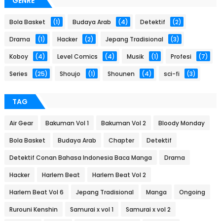
GENRE
Bola Basket
(1)
Budaya Arab
(4)
Detektif
(2)
Drama
(1)
Hacker
(2)
Jepang Tradisional
(3)
Koboy
(4)
Level Comics
(4)
Musik
(1)
Profesi
(7)
Series
(25)
Shoujo
(1)
Shounen
(4)
sci-fi
(3)
TAG
Air Gear
Bakuman Vol 1
Bakuman Vol 2
Bloody Monday
Bola Basket
Budaya Arab
Chapter
Detektif
Detektif Conan Bahasa Indonesia Baca Manga
Drama
Hacker
Harlem Beat
Harlem Beat Vol 2
Harlem Beat Vol 6
Jepang Tradisional
Manga
Ongoing
Rurouni Kenshin
Samurai x vol 1
Samurai x vol 2