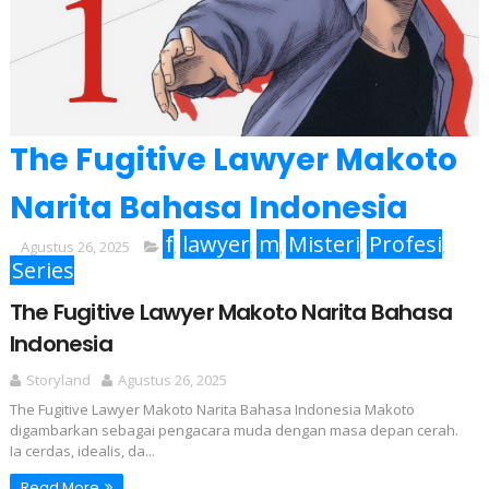
The Fugitive Lawyer Makoto
Narita Bahasa Indonesia
f
lawyer
m
Misteri
Profesi
Agustus 26, 2025
,
,
,
,
,
Series
The Fugitive Lawyer Makoto Narita Bahasa
Indonesia
Storyland
Agustus 26, 2025
The Fugitive Lawyer Makoto Narita Bahasa Indonesia Makoto
digambarkan sebagai pengacara muda dengan masa depan cerah.
Ia cerdas, idealis, da...
Read More