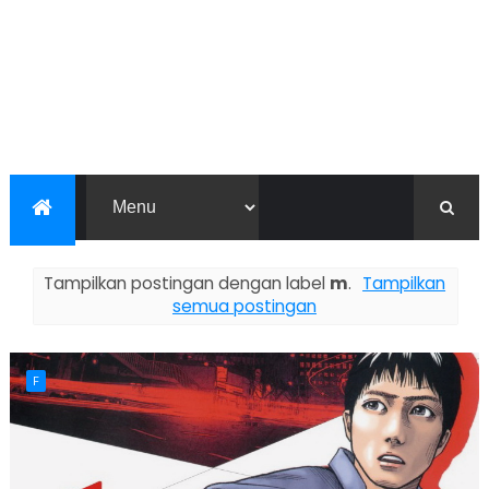
Tampilkan postingan dengan label
m
.
Tampilkan
semua postingan
F