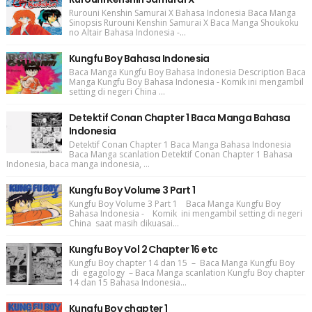
Rurouni Kenshin Samurai X Bahasa Indonesia Baca Manga
Sinopsis Rurouni Kenshin Samurai X Baca Manga Shoukoku
no Altair Bahasa Indonesia -...
Kungfu Boy Bahasa Indonesia
Baca Manga Kungfu Boy Bahasa Indonesia Description Baca
Manga Kungfu Boy Bahasa Indonesia - Komik ini mengambil
setting di negeri China ...
Detektif Conan Chapter 1 Baca Manga Bahasa
Indonesia
Detektif Conan Chapter 1 Baca Manga Bahasa Indonesia
Baca Manga scanlation Detektif Conan Chapter 1 Bahasa
Indonesia, baca manga indonesia, ...
Kungfu Boy Volume 3 Part 1
Kungfu Boy Volume 3 Part 1 Baca Manga Kungfu Boy
Bahasa Indonesia - Komik ini mengambil setting di negeri
China saat masih dikuasai...
Kungfu Boy Vol 2 Chapter 16 etc
Kungfu Boy chapter 14 dan 15 – Baca Manga Kungfu Boy
di egagology – Baca Manga scanlation Kungfu Boy chapter
14 dan 15 Bahasa Indonesia...
Kungfu Boy chapter 1