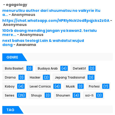
- egagology
menurutku author dari shuumatsu no valkyrie itu
a...
- Anonymous
https://chat.whatsapp.com/HPRlyNckUod8pqjcks2zGA
-
Anonymous
100rb doang mending jangan ya kawan2. terlalu
mere...
- Anonymous
next bahas teologi Lain & wahdatul wujud
dong
- Awanama
GENRE
Bola Basket
(1)
Budaya Arab
(4)
Detektif
(2)
Drama
(1)
Hacker
(2)
Jepang Tradisional
(3)
Koboy
(4)
Level Comics
(4)
Musik
(1)
Profesi
(7)
Series
(25)
Shoujo
(1)
Shounen
(4)
sci-fi
(3)
TAG