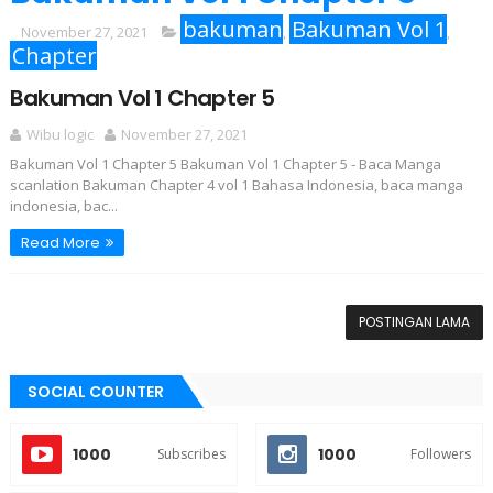
bakuman
Bakuman Vol 1
November 27, 2021
,
,
Chapter
Bakuman Vol 1 Chapter 5
Wibu logic
November 27, 2021
Bakuman Vol 1 Chapter 5 Bakuman Vol 1 Chapter 5 - Baca Manga
scanlation Bakuman Chapter 4 vol 1 Bahasa Indonesia, baca manga
indonesia, bac...
Read More
POSTINGAN LAMA
SOCIAL COUNTER
1000
1000
Subscribes
Followers