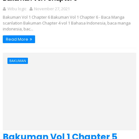
Wibu logic
November 27, 2021
Bakuman Vol 1 Chapter 6 Bakuman Vol 1 Chapter 6 - Baca Manga
scanlation Bakuman Chapter 4 vol 1 Bahasa Indonesia, baca manga
indonesia, bac...
Read More
BAKUMAN
Bakuman Vol 1 Chapter 5