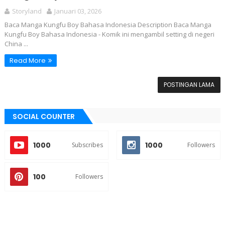
Storyland
Januari 03, 2026
Baca Manga Kungfu Boy Bahasa Indonesia Description Baca Manga
Kungfu Boy Bahasa Indonesia - Komik ini mengambil setting di negeri
China ...
Read More
POSTINGAN LAMA
SOCIAL COUNTER
1000
1000
Subscribes
Followers
100
Followers