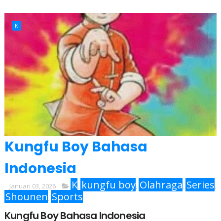
K
Kungfu Boy Bahasa
Indonesia
K
kungfu boy
Olahraga
Series
Januari 03, 2026
,
,
,
,
Shounen
Sports
,
Kungfu Boy Bahasa Indonesia