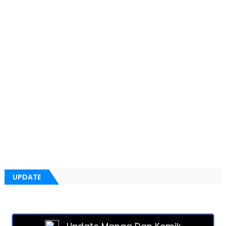
UPDATE