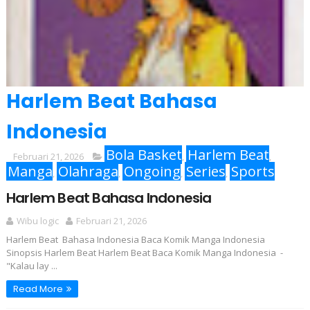
Harlem Beat Bahasa
Indonesia
Bola Basket
Harlem Beat
Februari 21, 2026
,
,
Manga
Olahraga
Ongoing
Series
Sports
,
,
,
,
Harlem Beat Bahasa Indonesia
Wibu logic
Februari 21, 2026
Harlem Beat Bahasa Indonesia Baca Komik Manga Indonesia
Sinopsis Harlem Beat Harlem Beat Baca Komik Manga Indonesia -
"Kalau lay ...
Read More