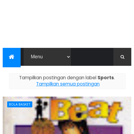
Tampilkan postingan dengan label
Sports
.
Tampilkan semua postingan
BOLA BASKET