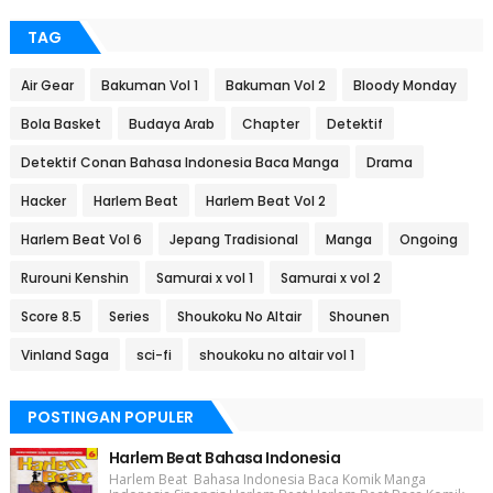
TAG
Air Gear
Bakuman Vol 1
Bakuman Vol 2
Bloody Monday
Bola Basket
Budaya Arab
Chapter
Detektif
Detektif Conan Bahasa Indonesia Baca Manga
Drama
Hacker
Harlem Beat
Harlem Beat Vol 2
Harlem Beat Vol 6
Jepang Tradisional
Manga
Ongoing
Rurouni Kenshin
Samurai x vol 1
Samurai x vol 2
Score 8.5
Series
Shoukoku No Altair
Shounen
Vinland Saga
sci-fi
shoukoku no altair vol 1
POSTINGAN POPULER
Harlem Beat Bahasa Indonesia
Harlem Beat Bahasa Indonesia Baca Komik Manga