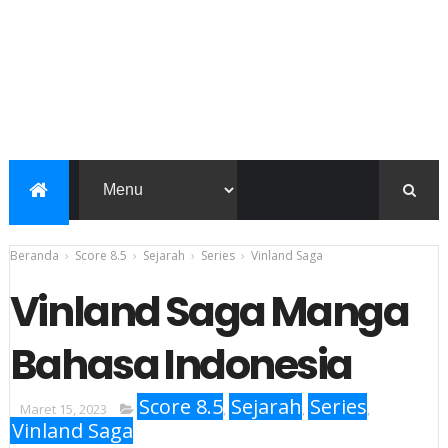
Beranda
›
Score 8.5
›
Sejarah
›
Series
›
Vinland Saga
Vinland Saga Manga
Bahasa Indonesia
Score 8.5
Sejarah
Series
Maret 15, 2023
,
,
,
Vinland Saga