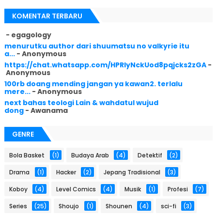
KOMENTAR TERBARU
- egagology
menurutku author dari shuumatsu no valkyrie itu
a...
- Anonymous
https://chat.whatsapp.com/HPRlyNckUod8pqjcks2zGA
-
Anonymous
100rb doang mending jangan ya kawan2. terlalu
mere...
- Anonymous
next bahas teologi Lain & wahdatul wujud
dong
- Awanama
GENRE
Bola Basket
(1)
Budaya Arab
(4)
Detektif
(2)
Drama
(1)
Hacker
(2)
Jepang Tradisional
(3)
Koboy
(4)
Level Comics
(4)
Musik
(1)
Profesi
(7)
Series
(25)
Shoujo
(1)
Shounen
(4)
sci-fi
(3)