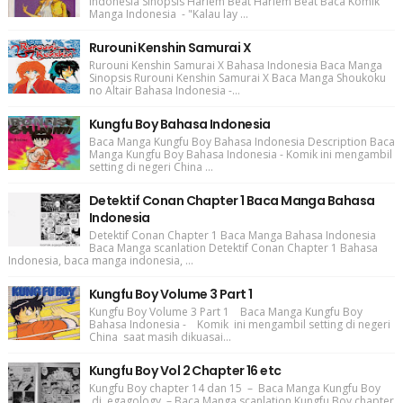
Indonesia Sinopsis Harlem Beat Harlem Beat Baca Komik
Manga Indonesia - "Kalau lay ...
Rurouni Kenshin Samurai X
Rurouni Kenshin Samurai X Bahasa Indonesia Baca Manga
Sinopsis Rurouni Kenshin Samurai X Baca Manga Shoukoku
no Altair Bahasa Indonesia -...
Kungfu Boy Bahasa Indonesia
Baca Manga Kungfu Boy Bahasa Indonesia Description Baca
Manga Kungfu Boy Bahasa Indonesia - Komik ini mengambil
setting di negeri China ...
Detektif Conan Chapter 1 Baca Manga Bahasa
Indonesia
Detektif Conan Chapter 1 Baca Manga Bahasa Indonesia
Baca Manga scanlation Detektif Conan Chapter 1 Bahasa
Indonesia, baca manga indonesia, ...
Kungfu Boy Volume 3 Part 1
Kungfu Boy Volume 3 Part 1 Baca Manga Kungfu Boy
Bahasa Indonesia - Komik ini mengambil setting di negeri
China saat masih dikuasai...
Kungfu Boy Vol 2 Chapter 16 etc
Kungfu Boy chapter 14 dan 15 – Baca Manga Kungfu Boy
di egagology – Baca Manga scanlation Kungfu Boy chapter