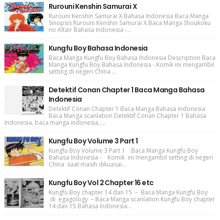
Rurouni Kenshin Samurai X
Rurouni Kenshin Samurai X Bahasa Indonesia Baca Manga
Sinopsis Rurouni Kenshin Samurai X Baca Manga Shoukoku
no Altair Bahasa Indonesia -...
Kungfu Boy Bahasa Indonesia
Baca Manga Kungfu Boy Bahasa Indonesia Description Baca
Manga Kungfu Boy Bahasa Indonesia - Komik ini mengambil
setting di negeri China ...
Detektif Conan Chapter 1 Baca Manga Bahasa
Indonesia
Detektif Conan Chapter 1 Baca Manga Bahasa Indonesia
Baca Manga scanlation Detektif Conan Chapter 1 Bahasa
Indonesia, baca manga indonesia, ...
Kungfu Boy Volume 3 Part 1
Kungfu Boy Volume 3 Part 1 Baca Manga Kungfu Boy
Bahasa Indonesia - Komik ini mengambil setting di negeri
China saat masih dikuasai...
Kungfu Boy Vol 2 Chapter 16 etc
Kungfu Boy chapter 14 dan 15 – Baca Manga Kungfu Boy
di egagology – Baca Manga scanlation Kungfu Boy chapter
14 dan 15 Bahasa Indonesia...