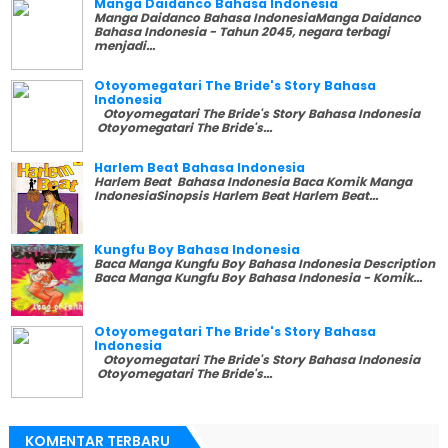
Manga Daidanco Bahasa Indonesia
Manga Daidanco Bahasa IndonesiaManga Daidanco
Bahasa Indonesia - Tahun 2045, negara terbagi
menjadi...
Otoyomegatari The Bride's Story Bahasa
Indonesia
Otoyomegatari The Bride's Story Bahasa Indonesia
Otoyomegatari The Bride's...
Harlem Beat Bahasa Indonesia
Harlem Beat Bahasa Indonesia Baca Komik Manga
IndonesiaSinopsis Harlem Beat Harlem Beat...
Kungfu Boy Bahasa Indonesia
Baca Manga Kungfu Boy Bahasa Indonesia Description
Baca Manga Kungfu Boy Bahasa Indonesia - Komik...
Otoyomegatari The Bride's Story Bahasa
Indonesia
Otoyomegatari The Bride's Story Bahasa Indonesia
Otoyomegatari The Bride's...
KOMENTAR TERBARU