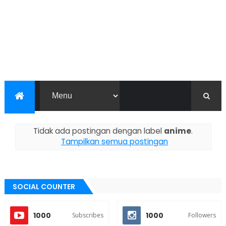
Tidak ada postingan dengan label
anime
.
Tampilkan semua postingan
SOCIAL COUNTER
1000
1000
Subscribes
Followers