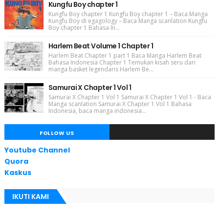
Kungfu Boy chapter 1
Kungfu Boy chapter 1 Kungfu Boy chapter 1 – Baca Manga
Kungfu Boy di egagology – Baca Manga scanlation Kungfu
Boy chapter 1 Bahasa In...
Harlem Beat Volume 1 Chapter 1
Harlem Beat Chapter 1 part 1 Baca Manga Harlem Beat
Bahasa Indonesia Chapter 1 Temukan kisah seru dari
manga basket legendaris Harlem Be...
Samurai X Chapter 1 Vol 1
Samurai X Chapter 1 Vol 1 Samurai X Chapter 1 Vol 1 - Baca
Manga scanlation Samurai X Chapter 1 Vol 1 Bahasa
Indonesia, baca manga indonesia...
FOLLOW US
Youtube Channel
Quora
Kaskus
IKUTI KAMI